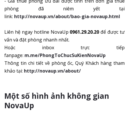
- Giá thuê phòng ưu đãi được tính trên đơn giá thuê
phòng đã niêm yết tại
link:
http://novaup.vn/about/bao-gia-novaup.html
Liên hệ ngay hotline NovaUp
0961.29.20.20
để được tư
vấn và đặt phòng nhanh nhất.
Hoặc inbox trực tiếp
fanpage:
m.me/PhongToChucSuKienNovaUp
Thông tin chi tiết về phòng ốc, Quý Khách hàng tham
khảo tại:
http://novaup.vn/about/
Một số hình ảnh không gian
NovaUp